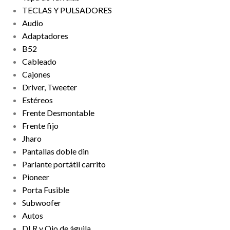
TECLAS Y PULSADORES
Audio
Adaptadores
B52
Cableado
Cajones
Driver, Tweeter
Estéreos
Frente Desmontable
Frente fijo
Jharo
Pantallas doble din
Parlante portátil carrito
Pioneer
Porta Fusible
Subwoofer
Autos
DLR y Ojo de águila